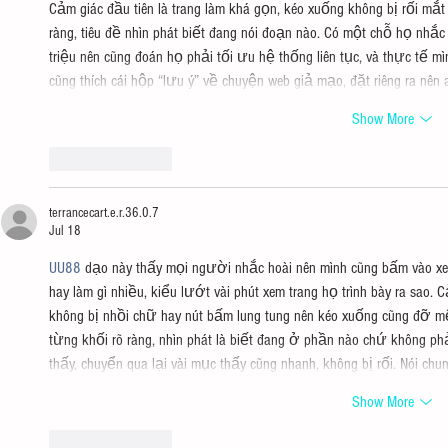
Cảm giác đầu tiên là trang làm khá gọn, kéo xuống không bị rối mắt 
ràng, tiêu đề nhìn phát biết đang nói đoạn nào. Có một chỗ họ n
triệu nên cũng đoán họ phải tối ưu hệ thống liên tục, và thực tế 
cũng thích cái hộp “lưu ý” về chuyện web giả mạo, đặt riêng ra nên
Show More
Like
Reply
terrancecart.e.r.36.0.7
Jul 18
UU88
 dạo này thấy mọi người nhắc hoài nên mình cũng bấm vào xem
hay làm gì nhiều, kiểu lướt vài phút xem trang họ trình bày ra sao. 
không bị nhồi chữ hay nút bấm lung tung nên kéo xuống cũng đỡ mệt.
từng khối rõ ràng, nhìn phát là biết đang ở phần nào chứ không ph
thấy, chuyển qua lại vài mục thấy cũng nhanh, không bị rối. Nói c
Show More
Like
Reply