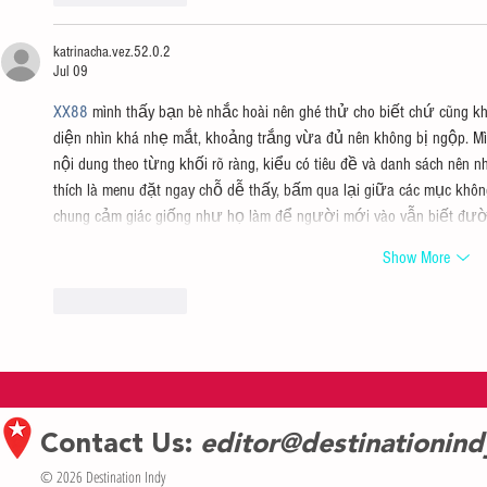
katrinacha.vez.52.0.2
Jul 09
XX88
 mình thấy bạn bè nhắc hoài nên ghé thử cho biết chứ cũng khô
diện nhìn khá nhẹ mắt, khoảng trắng vừa đủ nên không bị ngộp. Mìn
nội dung theo từng khối rõ ràng, kiểu có tiêu đề và danh sách nên nh
thích là menu đặt ngay chỗ dễ thấy, bấm qua lại giữa các mục khôn
chung cảm giác giống như họ làm để người mới vào vẫn biết đườn
Show More
Like
Reply
Contact Us:
editor@destinationin
© 2026 Destination Indy