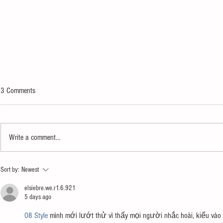
3 Comments
Write a comment...
FOUND Magazine Brings 25th
Announcing Ind
Sort by:
Newest
Anniversary Tour to Indianapolis
Future in Motio
Dance & Discov
elsiebre.we.r1.6.921
5 days ago
O8 Style
 mình mới lướt thử vì thấy mọi người nhắc hoài, kiểu vào x