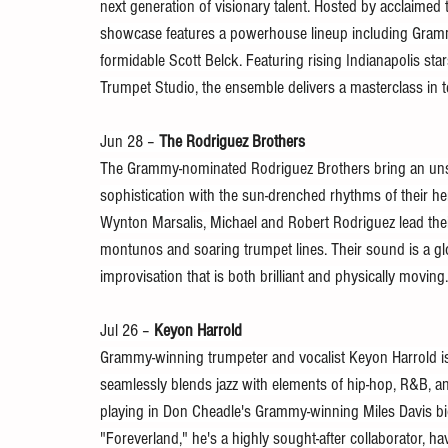
next generation of visionary talent. Hosted by acclaime
showcase features a powerhouse lineup including Gramm
formidable Scott Belck. Featuring rising Indianapolis sta
Trumpet Studio, the ensemble delivers a masterclass in te
Jun 28 – 
The Rodriguez Brothers
The Grammy-nominated Rodriguez Brothers bring an unsto
sophistication with the sun-drenched rhythms of their he
Wynton Marsalis, Michael and Robert Rodriguez lead their
montunos and soaring trumpet lines. Their sound is a glob
improvisation that is both brilliant and physically moving.
Jul 26 – 
Keyon Harrold
Grammy-winning trumpeter and vocalist Keyon Harrold is 
seamlessly blends jazz with elements of hip-hop, R&B, and
playing in Don Cheadle's Grammy-winning Miles Davis bio
"Foreverland," he's a highly sought-after collaborator, h