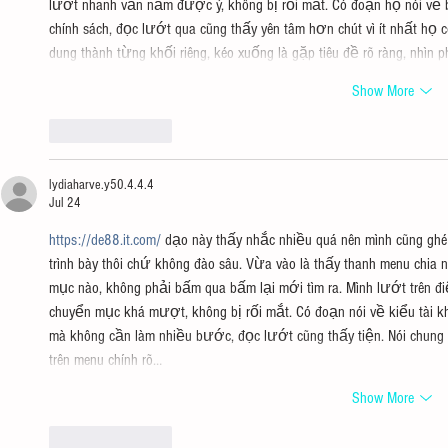
lướt nhanh vẫn nắm được ý, không bị rối mắt. Có đoạn họ nói về b
chính sách, đọc lướt qua cũng thấy yên tâm hơn chút vì ít nhất họ c
dung thành từng khối riêng, kéo xuống là gặp tiêu đề rõ ràng, nhìn 
Show More
Like
Reply
lydiaharve.y50.4.4.4
Jul 24
https://de88.it.com/
 dạo này thấy nhắc nhiều quá nên mình cũng ghé 
trình bày thôi chứ không đào sâu. Vừa vào là thấy thanh menu chia
mục nào, không phải bấm qua bấm lại mới tìm ra. Mình lướt trên đi
chuyển mục khá mượt, không bị rối mắt. Có đoạn nói về kiểu tài k
mà không cần làm nhiều bước, đọc lướt cũng thấy tiện. Nói chung
trên menu chính rõ…
Show More
Like
Reply