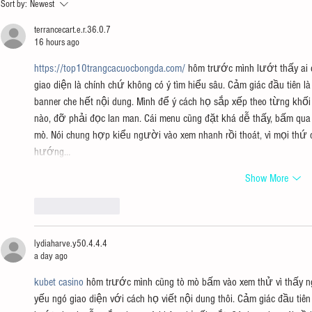
Sort by:
Newest
Tuesdays with Morrie
Announces 43r
terrancecart.e.r.36.0.7
16 hours ago
https://top10trangcacuocbongda.com/
 hôm trước mình lướt thấy ai 
giao diện là chính chứ không có ý tìm hiểu sâu. Cảm giác đầu tiên l
banner che hết nội dung. Mình để ý cách họ sắp xếp theo từng khối
nào, đỡ phải đọc lan man. Cái menu cũng đặt khá dễ thấy, bấm qua l
mò. Nói chung hợp kiểu người vào xem nhanh rồi thoát, vì mọi thứ 
hướng…
Show More
Like
Reply
lydiaharve.y50.4.4.4
a day ago
kubet casino
 hôm trước mình cũng tò mò bấm vào xem thử vì thấy ng
yếu ngó giao diện với cách họ viết nội dung thôi. Cảm giác đầu tiên