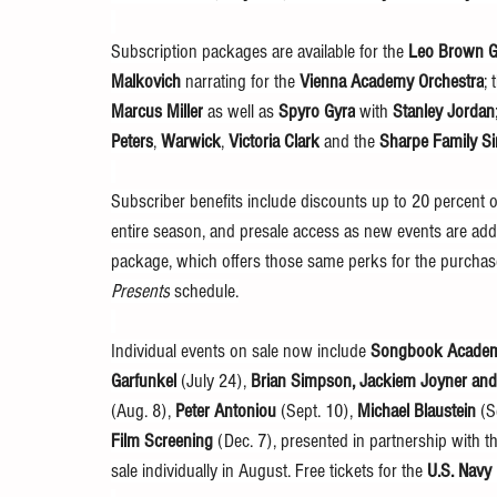
Subscription packages are available for the 
Leo Brown Gr
Malkovich
 narrating for the 
Vienna Academy Orchestra
; 
Marcus Miller
 as well as 
Spyro Gyra
 with 
Stanley Jordan
Peters
, 
Warwick
, 
Victoria Clark
 and the 
Sharpe Family Si
Subscriber benefits include discounts up to 20 percent of
entire season, and presale access as new events are adde
package, which offers those same perks for the purchas
Presents
 schedule.
Individual events on sale now include 
Songbook Academ
Garfunkel
 (July 24), 
Brian Simpson, Jackiem Joyner and
(Aug. 8), 
Peter Antoniou
 (Sept. 10), 
Michael Blaustein
 (S
Film Screening
 (Dec. 7), presented in partnership with 
sale individually in August. Free tickets for the 
U.S. Navy