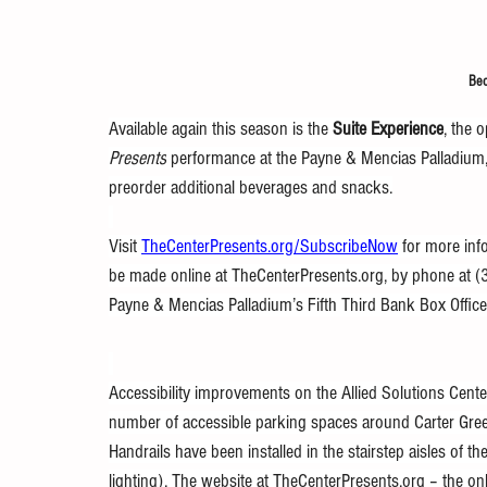
Bec
Available again this season is the 
Suite Experience
, the 
Presents
 performance at the Payne & Mencias Palladium,
preorder additional beverages and snacks.
Visit 
TheCenterPresents.org/SubscribeNow
 for more in
be made online at 
TheCenterPresents.org
, by phone at (
Payne & Mencias Palladium’s Fifth Third Bank Box Office,
Accessibility improvements on the Allied Solutions Cent
number of accessible parking spaces around Carter Green
Handrails have been installed in the stairstep aisles of 
lighting). The website at 
TheCenterPresents.org
 – the on