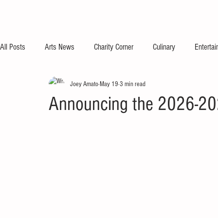
All Posts
Arts News
Charity Corner
Culinary
Enterta
Joey Amato
May 19
3 min read
Announcing the 2026-20