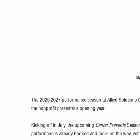
Ma
The 2026-2027 performance season at Allied Solutions Ce
the nonprofit presenter’s opening year.
Kicking off in July, the upcoming 
Center Presents
 Season
performances already booked and more on the way, with 