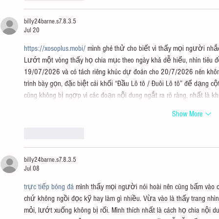
billy24barne.s7.8.3.5
Jul 20
https://xosoplus.mobi/
 mình ghé thử cho biết vì thấy mọi người nhắc 
Lướt một vòng thấy họ chia mục theo ngày khá dễ hiểu, nhìn tiêu 
19/07/2026 và có tách riêng khúc dự đoán cho 20/7/2026 nên không 
trình bày gọn, đặc biệt cái khối “Đầu Lô tô / Đuôi Lô tô” để dạng 
cũng không bị ngợp vì các đoạn nội dung ngắt ra rõ ràng, nhất là k
Show More
Like
Reply
billy24barne.s7.8.3.5
Jul 08
trực tiếp bóng đá
 mình thấy mọi người nói hoài nên cũng bấm vào coi
chứ không ngồi đọc kỹ hay làm gì nhiều. Vừa vào là thấy trang nh
mỏi, lướt xuống không bị rối. Mình thích nhất là cách họ chia nội du