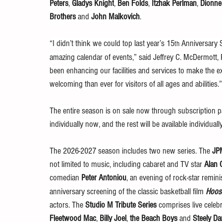
Peters
, 
Gladys Knight
, 
Ben Folds
, 
Itzhak Perlman
, 
Dionne
Brothers
 and 
John Malkovich
.
“I didn’t think we could top last year’s 15
 Anniversary 
th
amazing calendar of events,” said Jeffrey C. McDermott, 
been enhancing our facilities and services to make the
welcoming than ever for visitors of all ages and abilities.”
The entire season is on sale now through subscription p
individually now, and the rest will be available individuall
The 2026-2027 season includes two new series. The 
JP
not limited to music, including cabaret and TV star 
Alan
comedian 
Peter Antoniou
, an evening of rock-star remin
anniversary screening of the classic basketball film 
Hoos
actors. The 
Studio M Tribute Series
 comprises live celeb
Fleetwood Mac
, 
Billy Joel
, 
the
Beach Boys
 and 
Steely Da